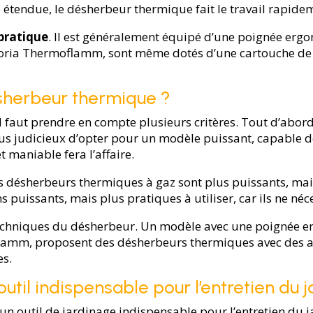
étendue, le désherbeur thermique fait le travail rapidem
pratique
. Il est généralement équipé d’une poignée ergo
oria Thermoflamm, sont même dotés d’une cartouche de ga
sherbeur thermique ?
faut prendre en compte plusieurs critères. Tout d’abord, i
 plus judicieux d’opter pour un modèle puissant, capable de
t maniable fera l’affaire.
Les désherbeurs thermiques à gaz sont plus puissants, mai
 puissants, mais plus pratiques à utiliser, car ils ne néc
s techniques du désherbeur. Un modèle avec une poignée e
amm, proposent des désherbeurs thermiques avec des a
es.
til indispensable pour l’entretien du j
n outil de jardinage indispensable pour l’entretien du ja