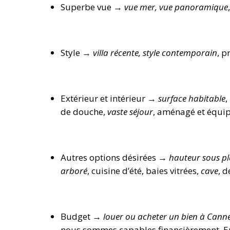
Superbe vue →
vue mer, vue panoramique
Style →
villa récente, style contemporain
, p
Extérieur et intérieur →
surface habitable
,
de douche,
vaste séjour
, aménagé et équi
Autres options désirées →
hauteur sous p
arboré
, cuisine d’été, baies vitrées,
cave
, d
Budget →
louer ou acheter un bien à Cann
nous sommes capables financièrement. En f