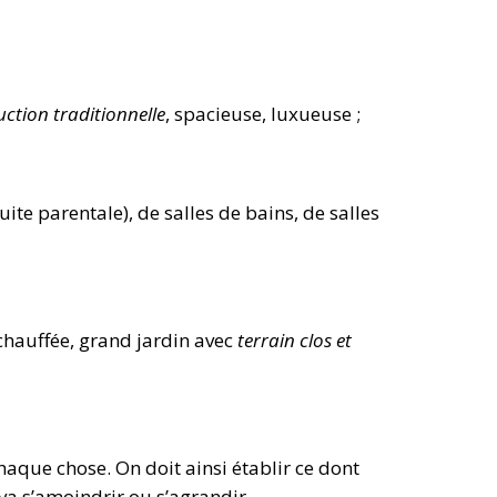
ction traditionnelle
, spacieuse, luxueuse ;
te parentale), de salles de bains, de salles
chauffée, grand jardin avec
terrain clos et
que chose. On doit ainsi établir ce dont
va s’amoindrir ou s’agrandir.