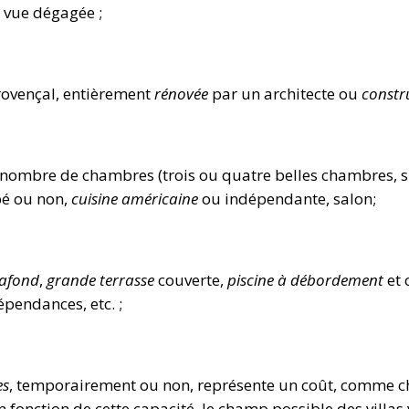
, vue dégagée ;
rovençal, entièrement
rénovée
par un architecte ou
constru
 nombre de chambres (trois ou quatre belles chambres, sui
pé ou non,
cuisine américaine
ou indépendante, salon;
lafond
,
grande terrasse
couverte,
piscine à débordement
et 
épendances, etc. ;
es
, temporairement ou non, représente un coût, comme cha
onction de cette capacité, le champ possible des villas 